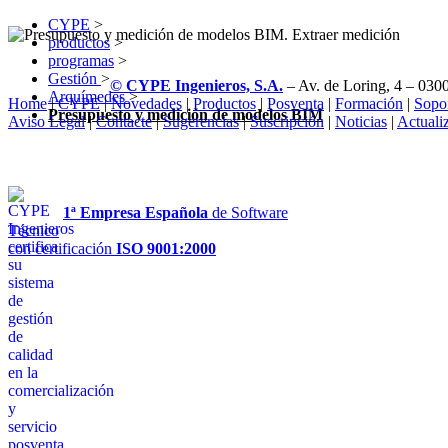
CYPE
>
productos
>
programas
>
Gestión
>
© CYPE Ingenieros, S.A.
– Av. de Loring, 4 – 0300
Arquímedes
>
Home
|
CYPE
|
Novedades
|
Productos
|
Posventa
|
Formación
|
Sopo
Presupuesto y medición de modelos BIM
Aviso Legal
|
Contacte
|
Sugerencias
|
Suscripción
|
Noticias
|
Actuali
1ª Empresa Española
de Software
Técnico
con certificación
ISO 9001:2000