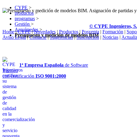
CYPE
>
productos
>
programas
>
Gestión
>
© CYPE Ingenieros, S
Arquímedes
>
Home
|
CYPE
|
Novedades
|
Productos
|
Posventa
|
Formación
|
Sopo
Presupuesto y medición de modelos BIM
Aviso Legal
|
Contacte
|
Sugerencias
|
Suscripción
|
Noticias
|
Actuali
1ª Empresa Española
de Software
Técnico
con certificación
ISO 9001:2000